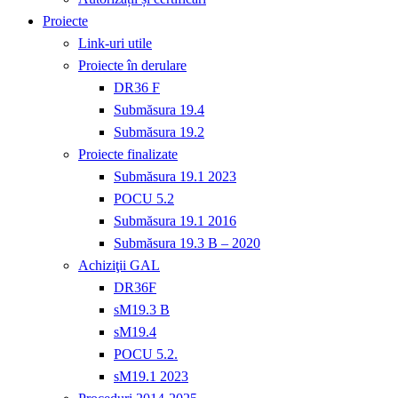
Proiecte
Link-uri utile
Proiecte în derulare
DR36 F
Submăsura 19.4
Submăsura 19.2
Proiecte finalizate
Submăsura 19.1 2023
POCU 5.2
Submăsura 19.1 2016
Submăsura 19.3 B – 2020
Achiziţii GAL
DR36F
sM19.3 B
sM19.4
POCU 5.2.
sM19.1 2023