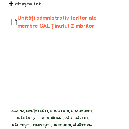
citește tot
Unităţi admnistrativ teritoriale
membre GAL Ţinutul Zimbrilor
AGAPIA, BĂLŢĂTEŞTI, BRUSTURI, CRĂCĂOANI,
DRĂGĂNEŞTI, GHINDĂOANI, PĂSTRĂVENI,
RĂUCEŞTI, TIMIŞEŞTI, URECHENI, VÎNĂTORI-