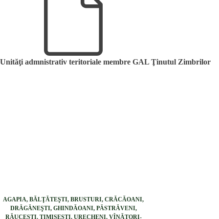
Unităţi admnistrativ teritoriale membre GAL Ţinutul Zimbrilor
AGAPIA, BĂLŢĂTEŞTI, BRUSTURI, CRĂCĂOANI,
DRĂGĂNEŞTI, GHINDĂOANI, PĂSTRĂVENI,
RĂUCEŞTI, TIMIŞEŞTI, URECHENI, VÎNĂTORI-