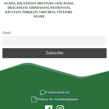
AGAPIA, BĂLŢĂTEŞTI, BRUSTURI, CRĂCĂOANI,
DRĂGĂNEŞTI, GHINDĂOANI, PĂSTRĂVENI,
RĂUCEŞTI, TIMIŞEŞTI, URECHENI, VÎNĂTORI-
NEAMŢ
Email
Contactează-ne
Politica de confidențialitate