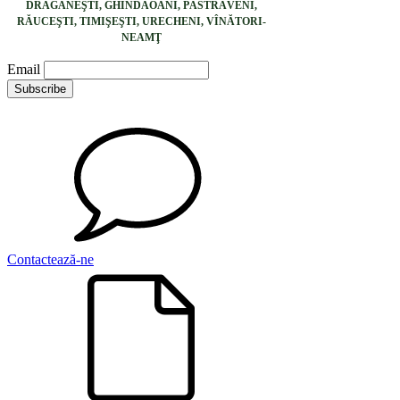
DRĂGĂNEŞTI, GHINDĂOANI, PĂSTRĂVENI,
RĂUCEŞTI, TIMIŞEŞTI, URECHENI, VÎNĂTORI-
NEAMŢ
Email
Contactează-ne