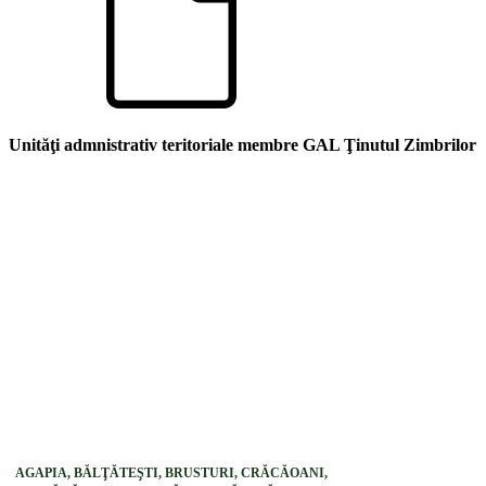
Unităţi admnistrativ teritoriale membre GAL Ţinutul Zimbrilor
AGAPIA, BĂLŢĂTEŞTI, BRUSTURI, CRĂCĂOANI,