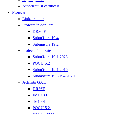
Autorizații și certificări
Proiecte
Link-uri utile
Proiecte în derulare
DR36 F
Submăsura 19.4
Submăsura 19.2
Proiecte finalizate
Submăsura 19.1 2023
POCU 5.2
Submăsura 19.1 2016
Submăsura 19.3 B – 2020
Achiziţii GAL
DR36F
sM19.3 B
sM19.4
POCU 5.2.