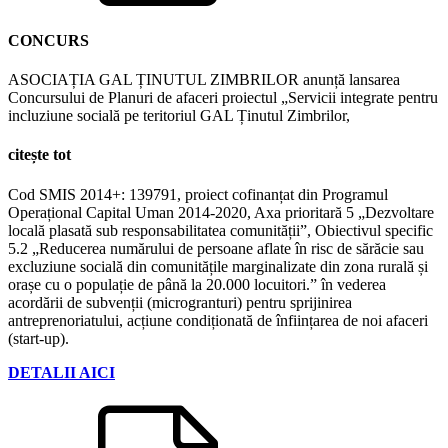
CONCURS
ASOCIAȚIA GAL ȚINUTUL ZIMBRILOR anunță lansarea
Concursului de Planuri de afaceri proiectul „Servicii integrate pentru
incluziune socială pe teritoriul GAL Ținutul Zimbrilor,
citește tot
Cod SMIS 2014+: 139791, proiect cofinanțat din Programul
Operațional Capital Uman 2014-2020, Axa prioritară 5 „Dezvoltare
locală plasată sub responsabilitatea comunității”, Obiectivul specific
5.2 „Reducerea numărului de persoane aflate în risc de sărăcie sau
excluziune socială din comunitățile marginalizate din zona rurală și
orașe cu o populație de până la 20.000 locuitori.” în vederea
acordării de subvenții (microgranturi) pentru sprijinirea
antreprenoriatului, acțiune condiționată de înființarea de noi afaceri
(start-up).
DETALII AICI