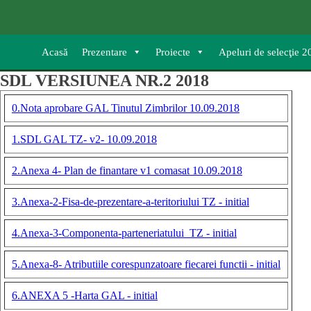
Acasă
Prezentare
Proiecte
Apeluri de selecţie 
SDL VERSIUNEA NR.2 2018
0.Nota aprobare GAL Tinutul Zimbrilor 10.09.2018
1.SDL GAL TZ- v2- 10.09.2018
2.Anexa 4- Plan de finantare v1 comasat 10.09.2018
3.Anexa-2-Fisa-de-prezentare-a-teritoriului TZ - initial
4.Anexa-3-Componenta-parteneriatului_TZ - initial
5.Anexa-8- Atributiile corespunzatoare fiecarei functii - initial
6.ANEXA 5 -Harta GAL - initial