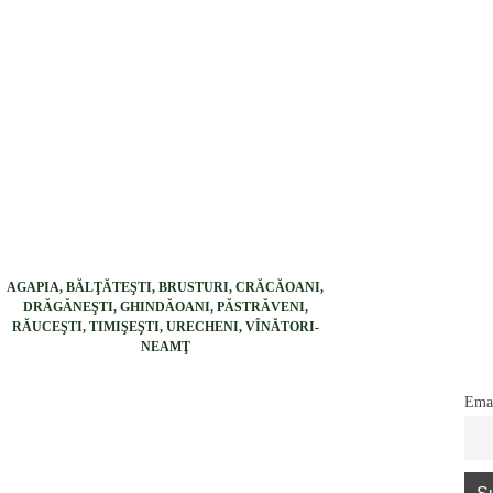
AGAPIA, BĂLŢĂTEŞTI, BRUSTURI, CRĂCĂOANI,
DRĂGĂNEŞTI, GHINDĂOANI, PĂSTRĂVENI,
RĂUCEŞTI, TIMIŞEŞTI, URECHENI, VÎNĂTORI-
NEAMŢ
Ema