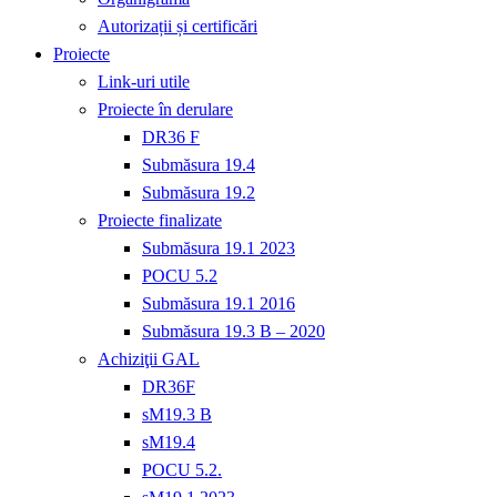
Autorizații și certificări
Proiecte
Link-uri utile
Proiecte în derulare
DR36 F
Submăsura 19.4
Submăsura 19.2
Proiecte finalizate
Submăsura 19.1 2023
POCU 5.2
Submăsura 19.1 2016
Submăsura 19.3 B – 2020
Achiziţii GAL
DR36F
sM19.3 B
sM19.4
POCU 5.2.