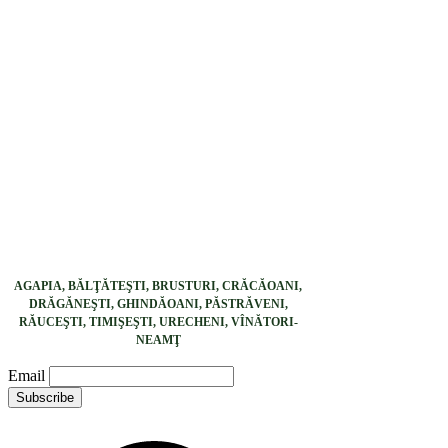
AGAPIA, BĂLŢĂTEŞTI, BRUSTURI, CRĂCĂOANI,
DRĂGĂNEŞTI, GHINDĂOANI, PĂSTRĂVENI,
RĂUCEŞTI, TIMIŞEŞTI, URECHENI, VÎNĂTORI-
NEAMŢ
Email