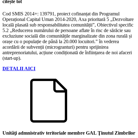
citește tot
Cod SMIS 2014+: 139791, proiect cofinanțat din Programul
Operațional Capital Uman 2014-2020, Axa prioritară 5 „Dezvoltare
locală plasată sub responsabilitatea comunității”, Obiectivul specific
5.2 „Reducerea numărului de persoane aflate în risc de sărăcie sau
excluziune socială din comunitățile marginalizate din zona rurală și
orașe cu o populație de până la 20.000 locuitori.” în vederea
acordării de subvenții (microgranturi) pentru sprijinirea
antreprenoriatului, acțiune condiționată de înființarea de noi afaceri
(start-up).
DETALII AICI
Unităţi admnistrativ teritoriale membre GAL Ţinutul Zimbrilor