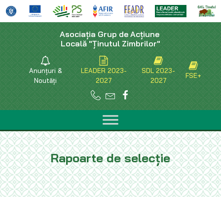
Asociaţia Grup de Acţiune
Locală "Ţinutul Zimbrilor"
Anunțuri &
LEADER 2023-
SDL 2023-
FSE+
Noutăți
2027
2027
Rapoarte de selecție