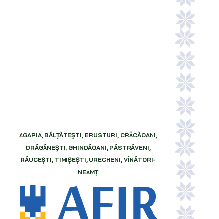
AGAPIA, BĂLŢĂTEŞTI, BRUSTURI, CRĂCĂOANI,
DRĂGĂNEŞTI, GHINDĂOANI, PĂSTRĂVENI,
RĂUCEŞTI, TIMIŞEŞTI, URECHENI, VÎNĂTORI-
NEAMŢ