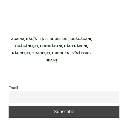
AGAPIA, BĂLŢĂTEŞTI, BRUSTURI, CRĂCĂOANI,
DRĂGĂNEŞTI, GHINDĂOANI, PĂSTRĂVENI,
RĂUCEŞTI, TIMIŞEŞTI, URECHENI, VÎNĂTORI-
NEAMŢ
Email