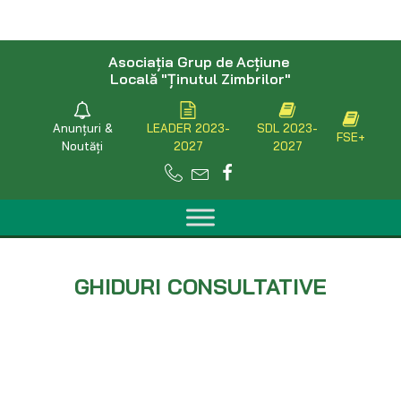
Asociaţia Grup de Acţiune
Locală "Ţinutul Zimbrilor"
Anunțuri &
LEADER 2023-
SDL 2023-
FSE+
Noutăți
2027
2027
GHIDURI CONSULTATIVE