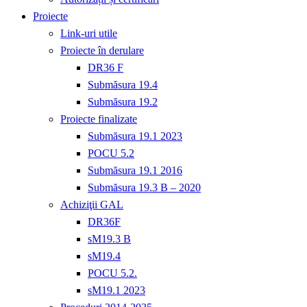
Proiecte
Link-uri utile
Proiecte în derulare
DR36 F
Submăsura 19.4
Submăsura 19.2
Proiecte finalizate
Submăsura 19.1 2023
POCU 5.2
Submăsura 19.1 2016
Submăsura 19.3 B – 2020
Achiziţii GAL
DR36F
sM19.3 B
sM19.4
POCU 5.2.
sM19.1 2023