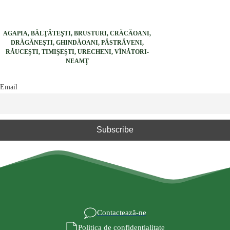
AGAPIA, BĂLŢĂTEŞTI, BRUSTURI, CRĂCĂOANI,
DRĂGĂNEŞTI, GHINDĂOANI, PĂSTRĂVENI,
RĂUCEŞTI, TIMIŞEŞTI, URECHENI, VÎNĂTORI-
NEAMŢ
Email
Contactează-ne
Politica de confidențialitate