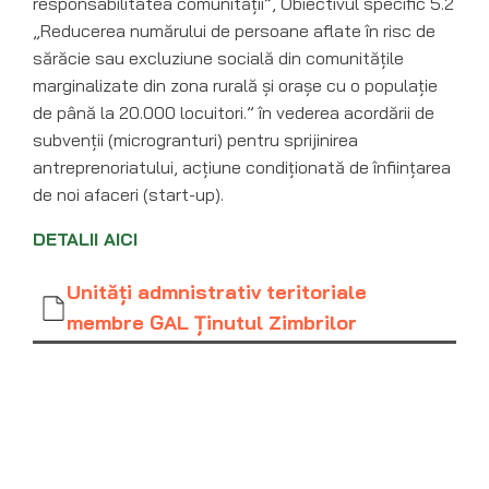
responsabilitatea comunității”, Obiectivul specific 5.2
„Reducerea numărului de persoane aflate în risc de
sărăcie sau excluziune socială din comunitățile
marginalizate din zona rurală și orașe cu o populație
de până la 20.000 locuitori.” în vederea acordării de
subvenții (microgranturi) pentru sprijinirea
antreprenoriatului, acțiune condiționată de înființarea
de noi afaceri (start-up).
DETALII AICI
Unităţi admnistrativ teritoriale
membre GAL Ţinutul Zimbrilor