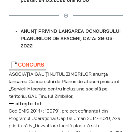
postat 24.05.2022 ora 16.00
ANUNȚ PRIVIND LANSAREA CONCURSULUI
PLANURILOR DE AFACERI, DATA: 29-03-
2022
CONCURS
ASOCIAȚIA GAL ȚINUTUL ZIMBRILOR anunță
lansarea Concursului de Planuri de afaceri proiectul
„Servicii integrate pentru incluziune socială pe
teritoriul GAL Ținutul Zimbrilor,
citește tot
Cod SMIS 2014+: 139791, proiect cofinanțat din
Programul Operațional Capital Uman 2014-2020, Axa
prioritară 5 „Dezvoltare locală plasată sub