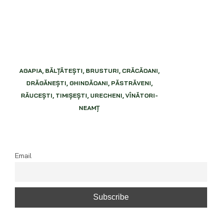
AGAPIA, BĂLŢĂTEŞTI, BRUSTURI, CRĂCĂOANI,
DRĂGĂNEŞTI, GHINDĂOANI, PĂSTRĂVENI,
RĂUCEŞTI, TIMIŞEŞTI, URECHENI, VÎNĂTORI-
NEAMŢ
Email