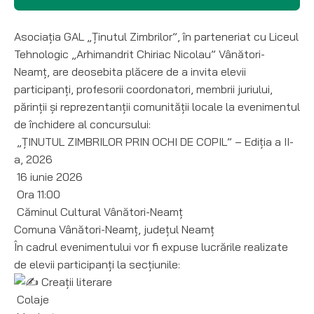
Asociația GAL „Ținutul Zimbrilor”, în parteneriat cu Liceul
Tehnologic „Arhimandrit Chiriac Nicolau” Vânători-
Neamț, are deosebita plăcere de a invita elevii
participanți, profesorii coordonatori, membrii juriului,
părinții și reprezentanții comunității locale la evenimentul
de închidere al concursului:
„ȚINUTUL ZIMBRILOR PRIN OCHI DE COPIL” – Ediția a II-
a, 2026
16 iunie 2026
Ora 11:00
Căminul Cultural Vânători-Neamț
Comuna Vânători-Neamț, județul Neamț
În cadrul evenimentului vor fi expuse lucrările realizate
de elevii participanți la secțiunile:
Creații literare
Colaje