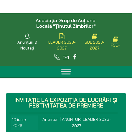
Asociaţia Grup de Acţiune
Locală "Ţinutul Zimbrilor"
Anunțuri &
LEADER 2023-
SDL 2023-
FSE+
Noutăți
2027
2027
INVITAȚIE LA EXPOZIȚIA DE LUCRĂRI ȘI
FESTIVITATEA DE PREMIERE
Anunturi
|
ANUNȚURI LEADER 2023-
10 iunie
2026
2027