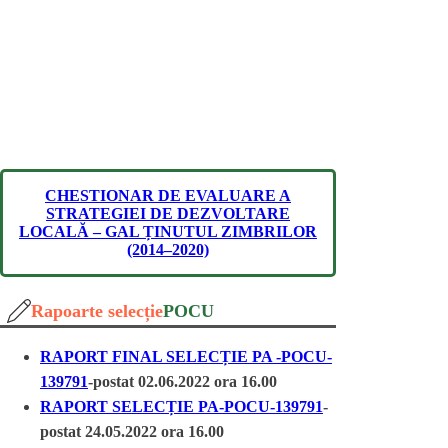
Acasă
Prezentare
Proiecte
Apeluri de selecţie 
CHESTIONAR DE EVALUARE A
STRATEGIEI DE DEZVOLTARE
LOCALĂ – GAL ȚINUTUL ZIMBRILOR
(2014–2020)
Rapoarte selecție
POCU
RAPORT FINAL SELECȚIE PA -POCU-
139791
-postat 02.06.2022 ora 16.00
RAPORT SELECȚIE PA-POCU-139791
-
postat 24.05.2022 ora 16.00