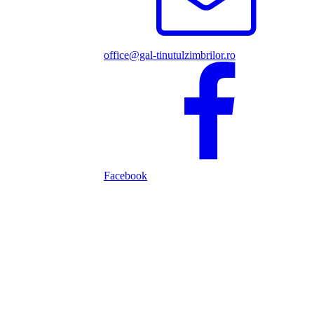
office@gal-tinutulzimbrilor.ro
Facebook