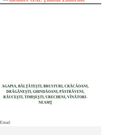
AGAPIA, BĂLŢĂTEŞTI, BRUSTURI, CRĂCĂOANI,
DRĂGĂNEŞTI, GHINDĂOANI, PĂSTRĂVENI,
RĂUCEŞTI, TIMIŞEŞTI, URECHENI, VÎNĂTORI-
NEAMŢ
Email