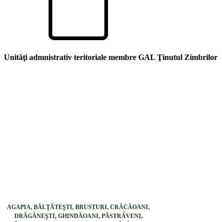
Unităţi admnistrativ teritoriale membre GAL Ţinutul Zimbrilor
AGAPIA, BĂLŢĂTEŞTI, BRUSTURI, CRĂCĂOANI,
DRĂGĂNEŞTI, GHINDĂOANI, PĂSTRĂVENI,