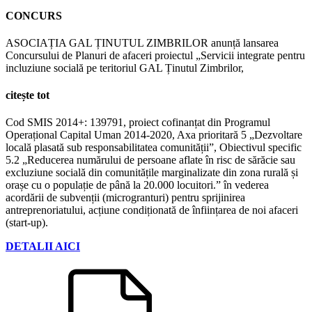
CONCURS
ASOCIAȚIA GAL ȚINUTUL ZIMBRILOR anunță lansarea
Concursului de Planuri de afaceri proiectul „Servicii integrate pentru
incluziune socială pe teritoriul GAL Ținutul Zimbrilor,
citește tot
Cod SMIS 2014+: 139791, proiect cofinanțat din Programul
Operațional Capital Uman 2014-2020, Axa prioritară 5 „Dezvoltare
locală plasată sub responsabilitatea comunității”, Obiectivul specific
5.2 „Reducerea numărului de persoane aflate în risc de sărăcie sau
excluziune socială din comunitățile marginalizate din zona rurală și
orașe cu o populație de până la 20.000 locuitori.” în vederea
acordării de subvenții (microgranturi) pentru sprijinirea
antreprenoriatului, acțiune condiționată de înființarea de noi afaceri
(start-up).
DETALII AICI