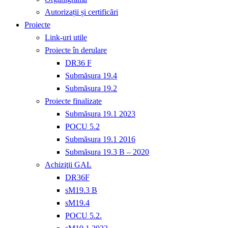
Autorizații și certificări
Proiecte
Link-uri utile
Proiecte în derulare
DR36 F
Submăsura 19.4
Submăsura 19.2
Proiecte finalizate
Submăsura 19.1 2023
POCU 5.2
Submăsura 19.1 2016
Submăsura 19.3 B – 2020
Achiziţii GAL
DR36F
sM19.3 B
sM19.4
POCU 5.2.