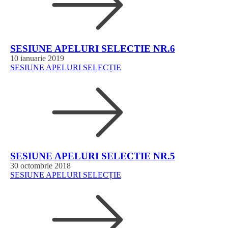
SESIUNE APELURI SELECTIE NR.6
10 ianuarie 2019
SESIUNE APELURI SELECȚIE
SESIUNE APELURI SELECTIE NR.5
30 octombrie 2018
SESIUNE APELURI SELECȚIE