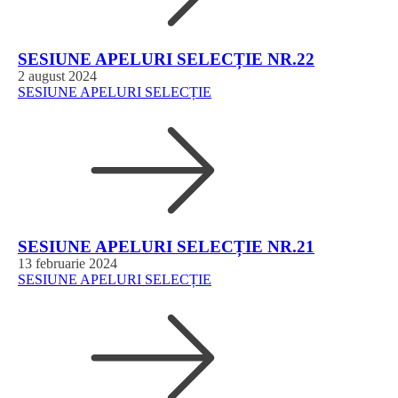
SESIUNE APELURI SELECȚIE NR.22
2 august 2024
SESIUNE APELURI SELECȚIE
SESIUNE APELURI SELECȚIE NR.21
13 februarie 2024
SESIUNE APELURI SELECȚIE