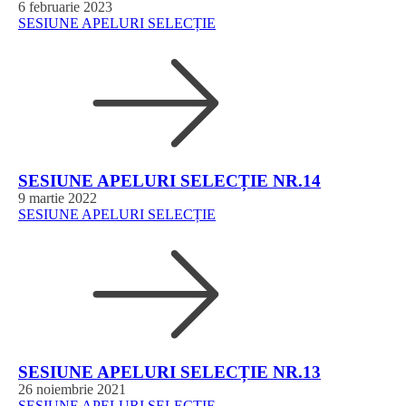
6 februarie 2023
SESIUNE APELURI SELECȚIE
SESIUNE APELURI SELECȚIE NR.14
9 martie 2022
SESIUNE APELURI SELECȚIE
SESIUNE APELURI SELECȚIE NR.13
26 noiembrie 2021
SESIUNE APELURI SELECȚIE